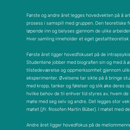
Første og andre året legges hovedvekten på å a
prosess i samspill med gruppen. Den teoretiske f
løpende inn og belyses gjennom de ulike arbeide
Hver samling inneholder et eget gestaltteoretisk
Første året ligger hovedfokuset på de intrapsyki
Studentene jobber med biografien sin og med å ø
tilstedeværelse og oppmerksomhet gjennom ulik
eksperimenter. Øvelsene tar sikte på å bringe st
med kropp, tanker og følelser og slik øke deres
hvilke behov de til enhver tid styres av, hvem de 
møte med seg selv og andre. Det legges stor vekt
møtet (jfr. filosofen Martin Büber). I møtet med deg 
Andre året ligger hovedfokus på de mellommenn