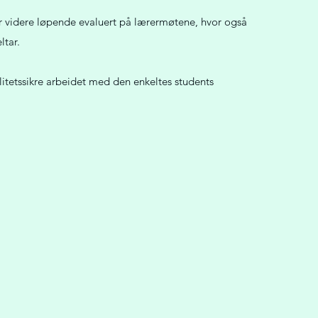
r videre løpende evaluert på lærermøtene, hvor også
ltar.
alitetssikre arbeidet med den enkeltes students