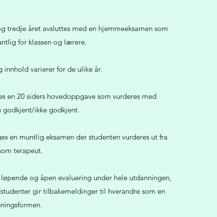
 og tredje året avsluttes med en hjemmeeksamen som
ntlig for klassen og lærere.
g innhold varierer for de ulike år.
eres en 20 siders hovedoppgave som vurderes med
 godkjent/ikke godkjent.
gges en muntlig eksamen der studenten vurderes ut fra
 som terapeut.
 løpende og åpen evaluering under hele utdanningen,
tudenter gir tilbakemeldinger til hverandre som en
sningsformen.