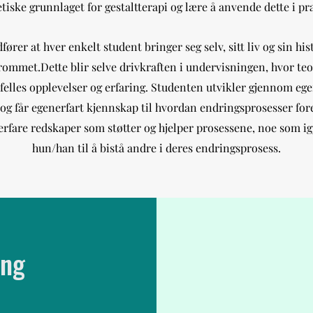
tiske grunnlaget for gestaltterapi og lære å anvende dette i pra
ører at hver enkelt student bringer seg selv, sitt liv og sin his
ommet.Dette blir selve drivkraften i undervisningen, hvor teor
elles opplevelser og erfaring. Studenten utvikler gjennom eg
 og får egenerfart kjennskap til hvordan endringsprosesser fore
rfare redskaper som støtter og hjelper prosessene, noe som igj
hun/han til å bistå andre i deres endringsprosess.
ing