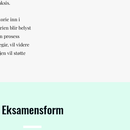
ksis.
torie inn i
ien blir belyst
en prosess
går, vil videre
en vil støtte
Eksamensform