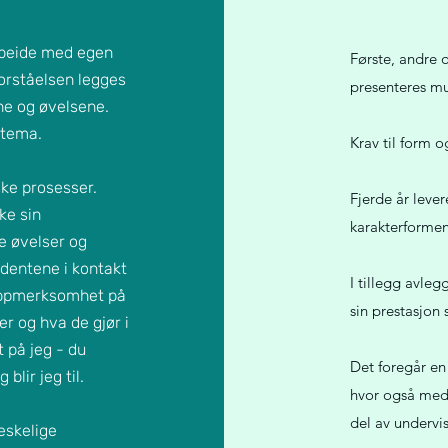
rbeide med egen
Første, andre
orståelsen legges
presenteres mu
ne og øvelsene.
 tema.
Krav til form o
ske prosesser.
Fjerde år lev
ke sin
karakterformen
e øvelser og
udentene i kontakt
I tillegg avle
 oppmerksomhet på
sin prestasjon
er og hva de gjør i
 på jeg - du
Det foregår en
blir jeg til.
hvor også meds
del av undervi
eskelige