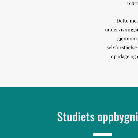
teore
Dette medf
undervisningsr
gjennom f
selvforståelse
oppdage og e
Studiets oppbygn